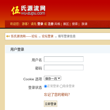
欢迎您：游客！请先
登录
或
注册
风格
|
展区
|
搜索
|
族谱
伍氏源流网——论坛
→
论坛登录
→ 填写登录信息
用户登录
用户名
密码
Cookie 选项
正常登录
隐身登录
登录状态
忘记了您的密码？